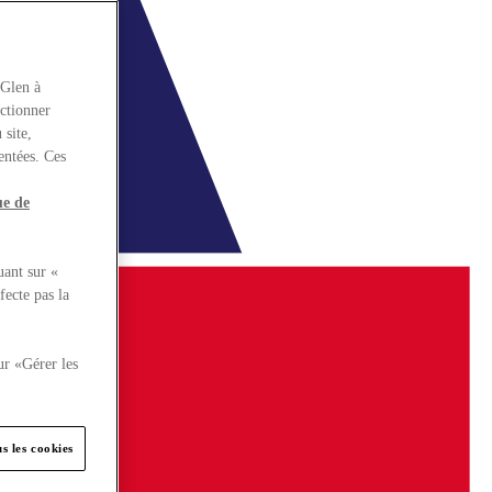
rGlen à
nctionner
 site,
entées. Ces
ue de
uant sur «
fecte pas la
ur «Gérer les
s les cookies