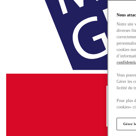
Nous attac
Notre site 
diverses fi
correctemen
personnalis
cookies non
d’informati
confidentia
Vous pouvez
Gérer les c
licéité du 
Pour plus d
cookies» ci
Gérer l