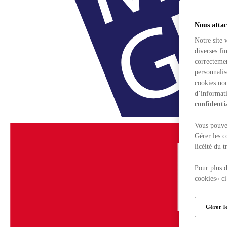
Nous attac
Notre site 
diverses fi
correctemen
personnalis
cookies non
d’informati
confidentia
Vous pouvez
Gérer les c
licéité du 
Pour plus d
cookies» ci
Gérer l