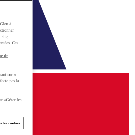
rGlen à
nctionner
 site,
entées. Ces
ue de
uant sur «
fecte pas la
ur «Gérer les
s les cookies