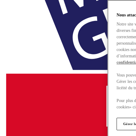
Nous attac
Notre site 
diverses fi
correctemen
personnalis
cookies non
d’informati
confidentia
Vous pouvez
Gérer les c
licéité du 
Pour plus d
cookies» ci
Gérer l