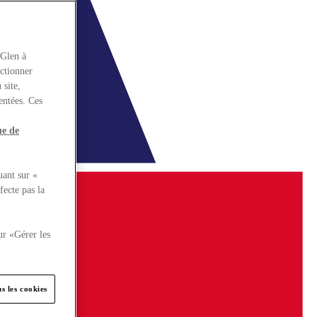
rGlen à
nctionner
 site,
entées. Ces
ue de
uant sur «
fecte pas la
ur «Gérer les
s les cookies