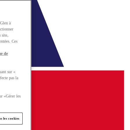
rGlen à
nctionner
 site,
entées. Ces
ue de
uant sur «
fecte pas la
ur «Gérer les
s les cookies