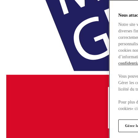
Nous attac
Notre site 
diverses fi
correctemen
personnalis
cookies non
d’informati
confidentia
Vous pouvez
Gérer les c
licéité du 
Pour plus d
cookies» ci
Gérer l